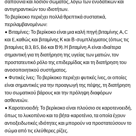
σαπούνια και λοσιόν σώματος, λόγω των ενυδατικών και
αντιγηραντικών του ιδιοτήτων.
Το βερίκοκο περιέχει πολλά θρεπτικά συστατικά,
περιλαμβανομένων:
• Βιταμίνες: Το βερίκοκο είναι μια καλή πηγή βιταμίνης A, C
και E, καθώς και βιταμίνης Κ και Β-συμπλέγματος (όπως τις
βιταμίνες B3, B5, B6 και Β9). Η βιταμίνη Α είναι ιδιαίτερα
σημαντική για τη διατήρηση της υγείας των ματιών, τον
προστατευτικό ρόλο της επιδερμίδας και τη διατήρηση του
ανοσοποιητικού συστήματος.
• Φυτικές ίνες: Το βερίκοκο περιέχει φυτικές ίνες, οι οποίες
είναι σημαντικές για την προαγωγή της πέψης, τη διατήρηση
του σωματικού βάρους και την πρόληψη διαφόρων
ασθενειών.
• Καροτενοειδή: Το βερίκοκο είναι πλούσιο σε καροτενοειδή,
όπως το λυκοπένιο και το βήτα-καροτένιο, τα οποία έχουν
αντιοξειδωτικές ιδιότητες και μπορούν να προστατεύσουν το
σώμα από τις ελεύθερες ρίζες.