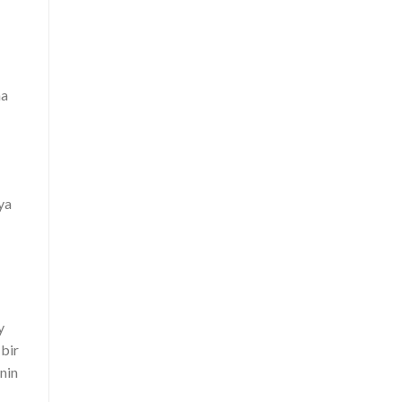
na
ya
y
 bir
enin