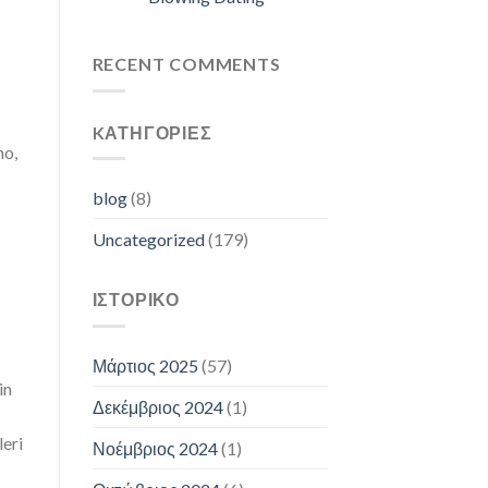
RECENT COMMENTS
KΑΤΗΓΟΡΊΕΣ
no,
blog
(8)
Uncategorized
(179)
ΙΣΤΟΡΙΚΌ
Μάρτιος 2025
(57)
in
Δεκέμβριος 2024
(1)
leri
Νοέμβριος 2024
(1)