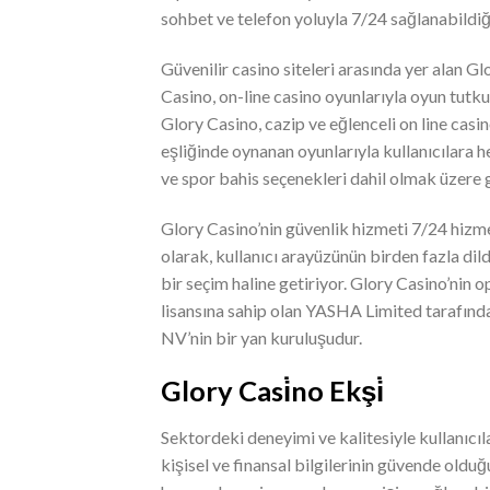
sohbet ve telefon yoluyla 7/24 sağlanabildiğ
Güvenilir casino siteleri arasında yer alan 
Casino, on-line casino oyunlarıyla oyun tutku
Glory Casino, cazip ve eğlenceli on line casi
eşliğinde oynanan oyunlarıyla kullanıcılara he
ve spor bahis seçenekleri dahil olmak üzere g
Glory Casino’nin güvenlik hizmeti 7/24 hizmet
olarak, kullanıcı arayüzünün birden fazla dil
bir seçim haline getiriyor. Glory Casino’ni
lisansına sahip olan YASHA Limited tarafında
NV’nin bir yan kuruluşudur.
Glory Casi̇no Ekşi̇
Sektordeki deneyimi ve kalitesiyle kullanıcıl
kişisel ve finansal bilgilerinin güvende olduğ