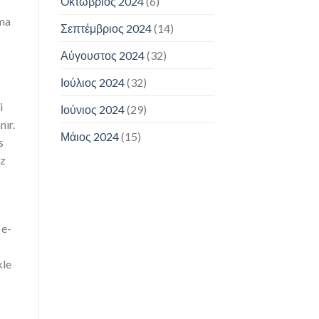
Οκτώβριος 2024
(6)
rma
Σεπτέμβριος 2024
(14)
o
Αύγουστος 2024
(32)
Ιούλιος 2024
(32)
i
Ιούνιος 2024
(29)
nır.
Μάιος 2024
(15)
s
iz
 e-
kle