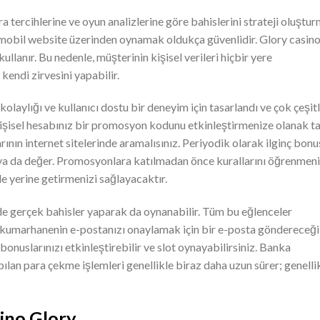
a tercihlerine ve oyun analizlerine göre bahislerini strateji oluştu
r mobil website üzerinden oynamak oldukça güvenlidir. Glory casin
ullanır. Bu nedenle, müşterinin kişisel verileri hiçbir yere
endi zirvesini yapabilir.
kolaylığı ve kullanıcı dostu bir deneyim için tasarlandı ve çok çeşitl
 Kişisel hesabınız bir promosyon kodunu etkinleştirmenize olanak ta
ın internet sitelerinde aramalısınız. Periyodik olarak ilginç bonu
aya da değer. Promosyonlara katılmadan önce kurallarını öğrenmen
de yerine getirmenizi sağlayacaktır.
e gerçek bahisler yaparak da oynanabilir. Tüm bu eğlenceler
, kumarhanenin e-postanızı onaylamak için bir e-posta göndereceği
 bonuslarınızı etkinleştirebilir ve slot oynayabilirsiniz. Banka
pılan para çekme işlemleri genellikle biraz daha uzun sürer; genelli
sino Glory