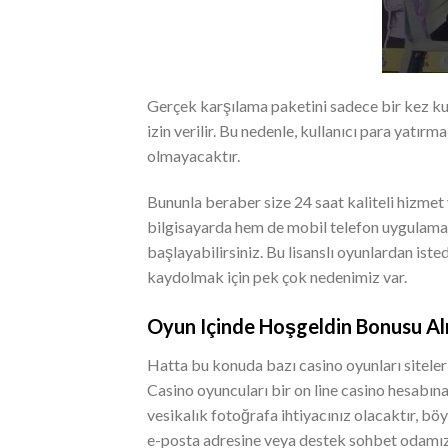
Gerçek karşılama paketini sadece bir kez k
izin verilir. Bu nedenle, kullanıcı para yatı
olmayacaktır.
Bununla beraber size 24 saat kaliteli hizme
bilgisayarda hem de mobil telefon uygulamas
başlayabilirsiniz. Bu lisanslı oyunlardan isted
kaydolmak için pek çok nedenimiz var.
Oyun Içinde Hoşgeldin Bonusu Al
Hatta bu konuda bazı casino oyunları sitele
Casino oyuncuları bir on line casino hesabına 
vesikalık fotoğrafa ihtiyacınız olacaktır, bö
e-posta adresine veya destek sohbet odamız