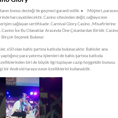
ftanın bonus desteği ile geçmesi garanti edilir. ● Müşteri, parasını
erinde harcayabilecektir. Casino sitesinden değil, sağlayıcının
rişim sağlayan sertifikadır. Carnival Glory Casino , Misafirlerine
. Casino İse Bu Olanaklar Arasında Öne Çıkanlardan Biridir. Casino
 Birçok Seçenek Bulunur.
r, x50 olan bahis şartına katkıda bulunacaktır. Bahisler ana
yaptığınız para yatırma işlemleri de bahis şartına katkıda
zelliklerinden biri de büyük ilgi toplayan cazip hoşgeldin bonusu
i bir Android tarayıcısının özelliklerini kullanabilir.