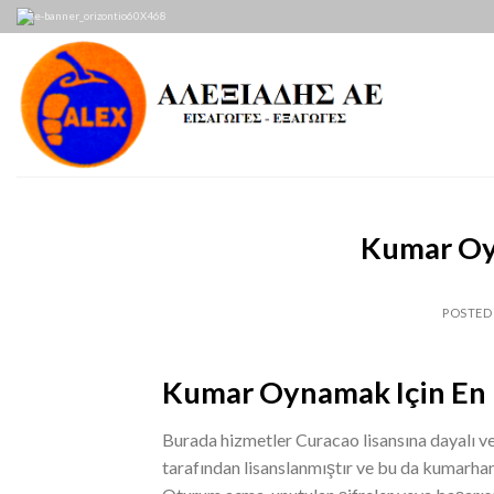
Skip
to
content
Kumar Oyn
POSTED
Kumar Oynamak Için En I
Burada hizmetler Curacao lisansına dayalı v
tarafından lisanslanmıştır ve bu da kumarhan