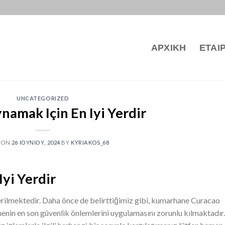
ΑΡΧΙΚΗ
ΕΤΑΙ
UNCATEGORIZED
amak Için En Iyi Yerdir
 ON
26 ΙΟΥΝΊΟΥ, 2024
BY
KYRIAKOS_68
yi Yerdir
erilmektedir. Daha önce de belirttiğimiz gibi, kumarhane Curacao
enin en son güvenlik önlemlerini uygulamasını zorunlu kılmaktadır.