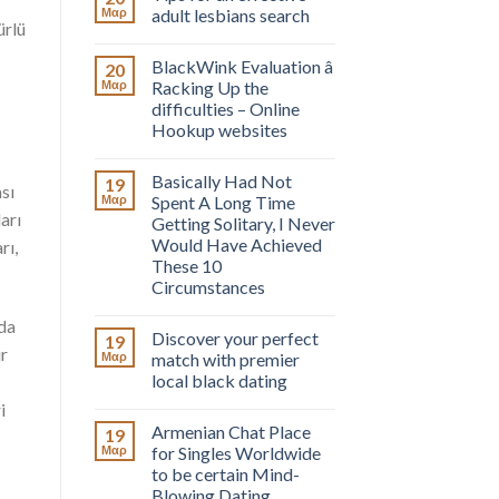
Μαρ
adult lesbians search
ürlü
BlackWink Evaluation â
20
Μαρ
Racking Up the
difficulties – Online
Hookup websites
Basically Had Not
19
sı
Μαρ
Spent A Long Time
arı
Getting Solitary, I Never
Would Have Achieved
rı,
These 10
Circumstances
nda
Discover your perfect
19
ir
Μαρ
match with premier
local black dating
i
Armenian Chat Place
19
Μαρ
for Singles Worldwide
to be certain Mind-
Blowing Dating