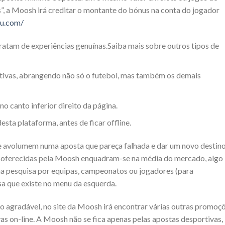
”, a Moosh irá creditar o montante do bónus na conta do jogador
ku.com/
tratam de experiências genuínas.Saiba mais sobre outros tipos de
tivas, abrangendo não só o futebol, mas também os demais
no canto inferior direito da página.
esta plataforma, antes de ficar offline.
se avolumem numa aposta que pareça falhada e dar um novo destin
s oferecidas pela Moosh enquadram-se na média do mercado, algo
ma pesquisa por equipas, campeonatos ou jogadores (para
sa que existe no menu da esquerda.
o agradável, no site da Moosh irá encontrar várias outras promoç
as on-line. A Moosh não se fica apenas pelas apostas desportivas,