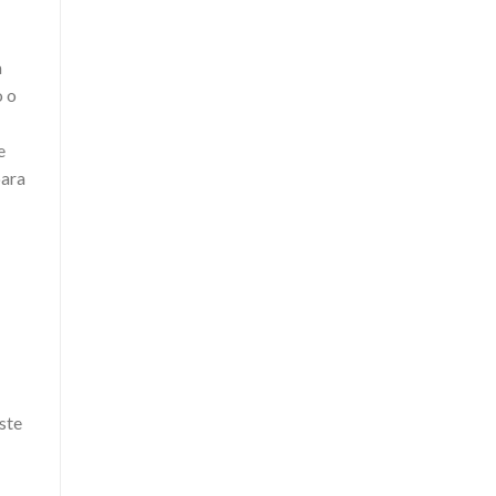
a
o o
e
para
ste