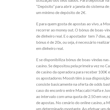
utilização dos seus dados. Para depositar na
“Depósito” para abrir a janela do sistema 
um mínimo de depósito de 2€.
E para quem gosta de apostas ao vivo, a M
recorrer ao money out. O bónus de boas-vi
de dinheiro real. E o apostador tem 7 dias, 
bónus é de 20x, ou seja, é necessário real
em dinheiro real.
E se disponibiliza bónus de boas-vindas nas 
casino. Se depositou pela primeira vez no C
de casino da operadora para receber 100€ 
os apostadores Moosh têm à sua disposiçã
consiste basicamente na oferta de odds bas
caso do encontro entre Maccabi Haifa e Juv
ao intervalo com uma quota de 2.50 em vez d
de apostas. No cenário do online casino, a 
um determinado montante. Ao efetuar um de