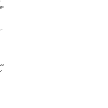
n-
ogo
ue
ama
o,