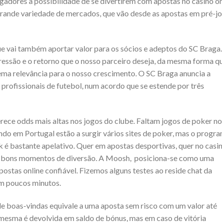
gadores a possibilidade de se divertirem com apostas no casino o
a grande variedade de mercados, que vão desde as apostas em pré-j
ue vai também aportar valor para os sócios e adeptos do SC Braga.
essão e o retorno que o nosso parceiro deseja, da mesma forma q
ema relevância para o nosso crescimento. O SC Braga anuncia a
rofissionais de futebol, num acordo que se estende por três
ece odds mais altas nos jogos do clube. Faltam jogos de poker no
do em Portugal estão a surgir vários sites de poker, mas o progr
k é bastante apelativo. Quer em apostas desportivas, quer no casin
e bons momentos de diversão. A Moosh, posiciona-se como uma
ostas online confiável. Fizemos alguns testes ao reside chat da
m poucos minutos.
e boas-vindas equivale a uma aposta sem risco com um valor até
 mesma é devolvida em saldo de bónus, mas em caso de vitória