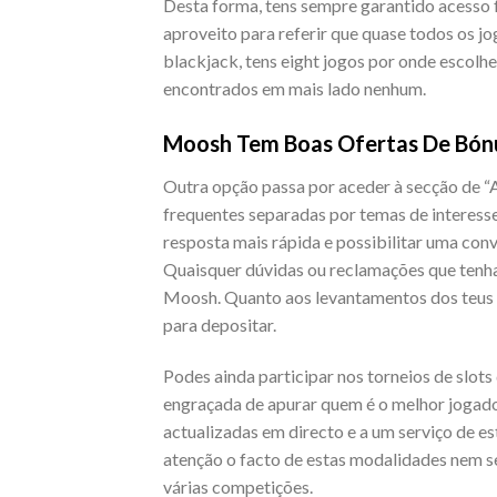
Desta forma, tens sempre garantido acesso fá
aproveito para referir que quase todos os j
blackjack, tens eight jogos por onde escolh
encontrados em mais lado nenhum.
Moosh Tem Boas Ofertas De Bón
Outra opção passa por aceder à secção de “
frequentes separadas por temas de interess
resposta mais rápida e possibilitar uma conv
Quaisquer dúvidas ou reclamações que tenhas
Moosh. Quanto aos levantamentos dos teus 
para depositar.
Podes ainda participar nos torneios de slo
engraçada de apurar quem é o melhor jogado
actualizadas em directo e a um serviço de 
atenção o facto de estas modalidades nem 
várias competições.