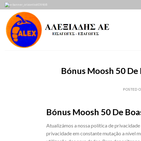
Skip
to
content
Bónus Moosh 50 De 
POSTED 
Bónus Moosh 50 De Boas
Atualizámos a nossa política de privacida
privacidade em constante mutação a nível mu