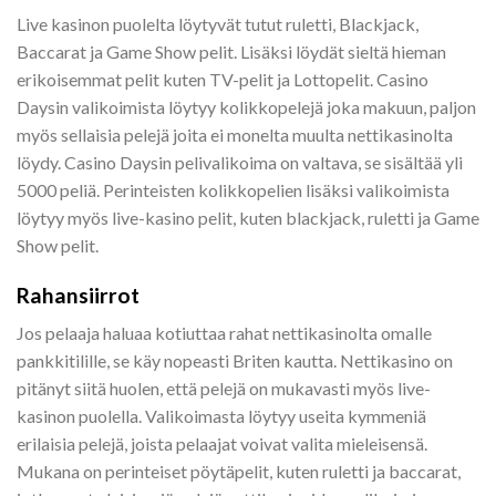
Live kasinon puolelta löytyvät tutut ruletti, Blackjack,
Baccarat ja Game Show pelit. Lisäksi löydät sieltä hieman
erikoisemmat pelit kuten TV-pelit ja Lottopelit. Casino
Daysin valikoimista löytyy kolikkopelejä joka makuun, paljon
myös sellaisia pelejä joita ei monelta muulta nettikasinolta
löydy. Casino Daysin pelivalikoima on valtava, se sisältää yli
5000 peliä. Perinteisten kolikkopelien lisäksi valikoimista
löytyy myös live-kasino pelit, kuten blackjack, ruletti ja Game
Show pelit.
Rahansiirrot
Jos pelaaja haluaa kotiuttaa rahat nettikasinolta omalle
pankkitilille, se käy nopeasti Briten kautta. Nettikasino on
pitänyt siitä huolen, että pelejä on mukavasti myös live-
kasinon puolella. Valikoimasta löytyy useita kymmeniä
erilaisia pelejä, joista pelaajat voivat valita mieleisensä.
Mukana on perinteiset pöytäpelit, kuten ruletti ja baccarat,