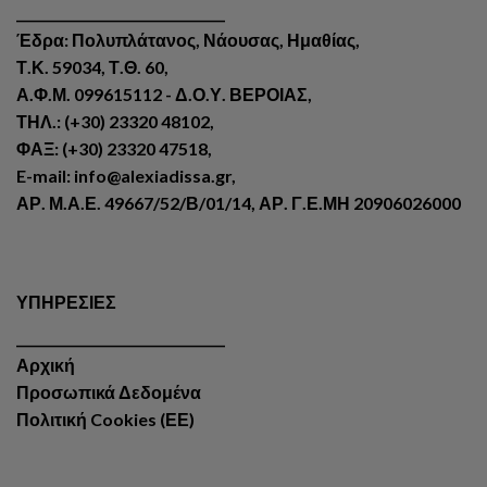
________________________________
Έδρα: Πολυπλάτανος, Νάουσας, Ημαθίας,
Τ.Κ. 59034, Τ.Θ. 60,
Α.Φ.Μ. 099615112 - Δ.Ο.Υ. ΒΕΡΟΙΑΣ,
ΤΗΛ.: (+30) 23320 48102,
ΦΑΞ: (+30) 23320 47518,
E-mail: info@alexiadissa.gr,
ΑΡ. Μ.Α.Ε. 49667/52/Β/01/14, ΑΡ. Γ.Ε.ΜΗ 20906026000
ΥΠΗΡΕΣΙΕΣ
________________________________
Αρχική
Προσωπικά Δεδομένα
Πολιτική Cookies (ΕΕ)