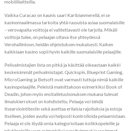
mobiililaitteilla.
Vaikka Curacao on kaunis saari Karibianmerellä, ei se
kasinomaailmassa tarkoita yhtä ruusuista asiaa suomalaisille
– verovapaita voittoja ei valitettavasti ole tarjolla. Mikäli
voittoja tulee, on pelaajan oltava itse yhteydessä
Verohallintoon, heidän ohjeistuksen mukaisesti. Kaiken
kaikkiaan kasino sopii hyvin kaikille suomalaisille pelaajille.
Pelivalmistajien lista on pitkä ja käsittää oikeastaan kaikki
keskeisimmät pelivalmistajat. Quickspin, Blueprint Gaming,
MicroGaming ja Betsoft ovat varmasti tuttuja nimiä kaikille
kasinopelaajille. Peleistä mainittakoon esimerkiksi Book of
Deadin, johon myös ensitalletusbonuksen mukana tulevat
ilmaiskierrokset on kohdistettu. Pelaaja voi tehdä
itsearviointitestin sekä asettaa erilaisia rajoituksia ja estoja
itselleen, joiden avulla voi helposti kontrolloida pelaamistaan.
Pelaaja ei siis löydä omia kategorioitaan kolikkopeleille ja
pöytäpeleille vaan esimerkiksi suosituimmat ja uusimmat