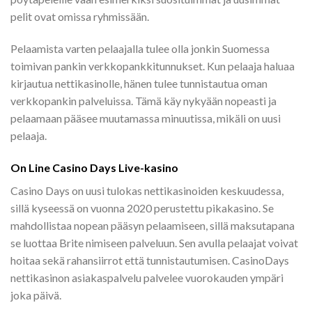
pelit ovat omissa ryhmissään.
Pelaamista varten pelaajalla tulee olla jonkin Suomessa
toimivan pankin verkkopankkitunnukset. Kun pelaaja haluaa
kirjautua nettikasinolle, hänen tulee tunnistautua oman
verkkopankin palveluissa. Tämä käy nykyään nopeasti ja
pelaamaan pääsee muutamassa minuutissa, mikäli on uusi
pelaaja.
On Line Casino Days Live-kasino
Casino Days on uusi tulokas nettikasinoiden keskuudessa,
sillä kyseessä on vuonna 2020 perustettu pikakasino. Se
mahdollistaa nopean pääsyn pelaamiseen, sillä maksutapana
se luottaa Brite nimiseen palveluun. Sen avulla pelaajat voivat
hoitaa sekä rahansiirrot että tunnistautumisen. CasinoDays
nettikasinon asiakaspalvelu palvelee vuorokauden ympäri
joka päivä.