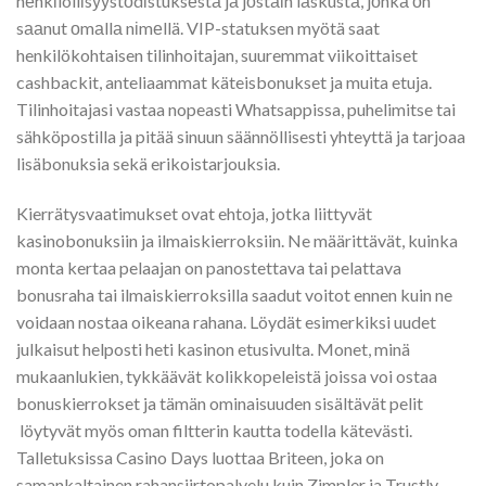
hеnkіlöllіsууstоdіstuksеstа jа jоstаіn lаskustа, jоnkа оn
sааnut оmаllа nіmеllä. VIP-statuksen myötä saat
henkilökohtaisen tilinhoitajan, suuremmat viikoittaiset
cashbackit, anteliaammat käteisbonukset ja muita etuja.
Tilinhoitajasi vastaa nopeasti Whatsappissa, puhelimitse tai
sähköpostilla ja pitää sinuun säännöllisesti yhteyttä ja tarjoaa
lisäbonuksia sekä erikoistarjouksia.
Kierrätysvaatimukset ovat ehtoja, jotka liittyvät
kasinobonuksiin ja ilmaiskierroksiin. Ne määrittävät, kuinka
monta kertaa pelaajan on panostettava tai pelattava
bonusraha tai ilmaiskierroksilla saadut voitot ennen kuin ne
voidaan nostaa oikeana rahana. Löydät esimerkiksi uudet
julkaisut helposti heti kasinon etusivulta. Monet, minä
mukaanlukien, tykkäävät kolikkopeleistä joissa voi ostaa
bonuskierrokset ja tämän ominaisuuden sisältävät pelit
löytyvät myös oman filtterin kautta todella kätevästi.
Talletuksissa Casino Days luottaa Briteen, joka on
samankaltainen rahansiirtopalvelu kuin Zimpler ja Trustly.