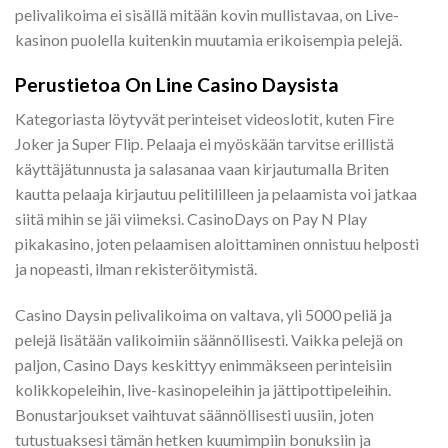
pelivalikoima ei sisällä mitään kovin mullistavaa, on Live-
kasinon puolella kuitenkin muutamia erikoisempia pelejä.
Perustietoa On Line Casino Daysista
Kategoriasta löytyvät perinteiset videoslotit, kuten Fire
Joker ja Super Flip. Pelaaja ei myöskään tarvitse erillistä
käyttäjätunnusta ja salasanaa vaan kirjautumalla Briten
kautta pelaaja kirjautuu pelitililleen ja pelaamista voi jatkaa
siitä mihin se jäi viimeksi. CasinoDays on Pay N Play
pikakasino, joten pelaamisen aloittaminen onnistuu helposti
ja nopeasti, ilman rekisteröitymistä.
Casino Daysin pelivalikoima on valtava, yli 5000 peliä ja
pelejä lisätään valikoimiin säännöllisesti. Vaikka pelejä on
paljon, Casino Days keskittyy enimmäkseen perinteisiin
kolikkopeleihin, live-kasinopeleihin ja jättipottipeleihin.
Bonustarjoukset vaihtuvat säännöllisesti uusiin, joten
tutustuaksesi tämän hetken kuumimpiin bonuksiin ja